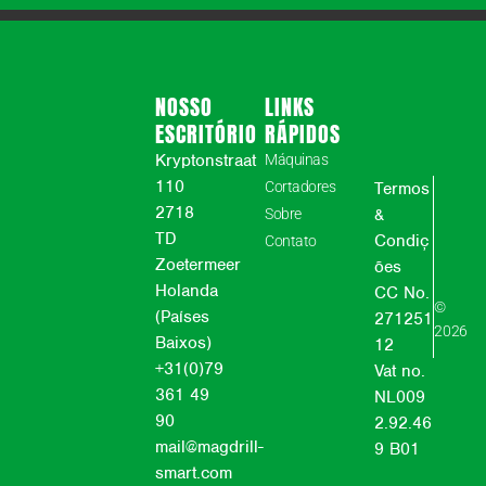
NOSSO
LINKS
ESCRITÓRIO
RÁPIDOS
Kryptonstraat
Máquinas
110
Cortadores
Termos
2718
&
Sobre
TD
Condiç
Contato
Zoetermeer
ões
Holanda
CC No.
©
(Países
271251
2026
Baixos)
12
+31(0)79
Vat no.
361 49
NL009
90
2.92.46
mail@magdrill-
9 B01
smart.com