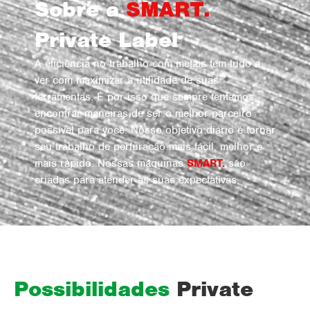
Sobre a
SMART.
Private Label
A eficiência no trabalho com metais tem tudo a
ver com maximizar a utilidade de suas
ferramentas. É por isso que sempre tentamos
encontrar maneiras de ser o melhor parceiro
possível para você. Nosso objetivo diário é tornar
seu trabalho de perfuração mais fácil, melhor e
mais rápido. Nossas máquinas
SMART.
são
criadas para atender às suas expectativas.
Possibilidades
Private